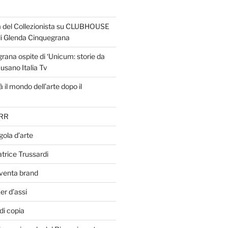
 del Collezionista su CLUBHOUSE
di Glenda Cinquegrana
ana ospite di ‘Unicum: storie da
Cusano Italia Tv
l mondo dell’arte dopo il
SRR
egola d’arte
atrice Trussardi
venta brand
er d’assi
di copia