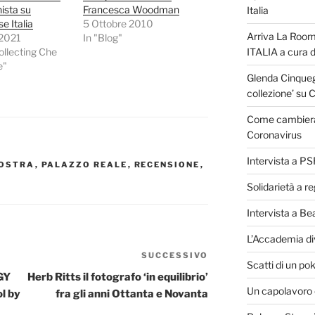
nista su
Francesca Woodman
Italia
e Italia
5 Ottobre 2010
Arriva La Room
 2021
In "Blog"
Collecting Che
ITALIA a cura 
e"
Glenda Cinquegr
collezione’ su 
Come cambierà i
Coronavirus
Intervista a P
OSTRA
,
PALAZZO REALE
,
RECENSIONE
,
Solidarietà a r
Intervista a Be
L’Accademia di
SUCCESSIVO
Articolo
Scatti di un pok
successivo
GY
Herb Ritts il fotografo ‘in equilibrio’
Un capolavoro 
l by
fra gli anni Ottanta e Novanta