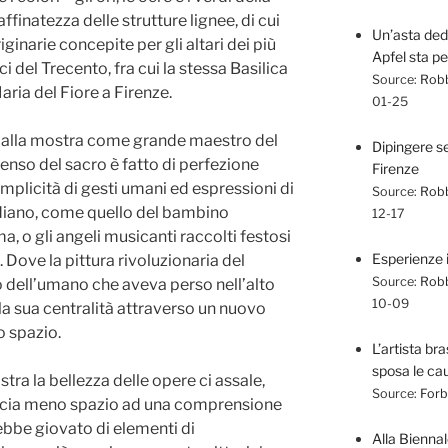
ffinatezza delle strutture lignee, di cui
Un’asta dedi
inarie concepite per gli altari dei più
Apfel sta pe
i del Trecento, fra cui la stessa Basilica
Source:
Robb
ria del Fiore a Firenze.
01-25
dalla mostra come grande maestro del
Dipingere s
 senso del sacro è fatto di perfezione
Firenze
mplicità di gesti umani ed espressioni di
Source:
Robb
idiano, come quello del bambino
12-17
 o gli angeli musicanti raccolti festosi
Esperienze 
 Dove la pittura rivoluzionaria del
Source:
Robb
o dell’umano che aveva perso nell’alto
10-09
la sua centralità attraverso un nuovo
o spazio.
L’artista br
sposa le cau
tra la bellezza delle opere ci assale,
Source:
Forbe
scia meno spazio ad una comprensione
rebbe giovato di elementi di
Alla Biennal