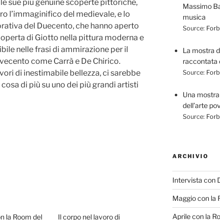
le sue più genuine scoperte pittoriche,
Massimo Bart
ro l’immaginifico del medievale, e lo
musica
orativa del Duecento, che hanno aperto
Source:
Forbe
scoperta di Giotto nella pittura moderna e
le nelle frasi di ammirazione per il
La mostra 
Novecento come Carrà e De Chirico.
raccontata 
ori di inestimabile bellezza, ci sarebbe
Source:
Forbe
sa di più su uno dei più grandi artisti
Una mostra 
dell’arte po
Source:
Forbe
ARCHIVIO
Intervista con 
Maggio con la 
Aprile con la R
on la Room del
Il corpo nel lavoro di