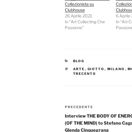
Collezionista su
Collezio
Clubhouse
Clubhous
26 Aprile 2021
6 Aprile
In "Art Collecting Che
In "Art 
Passione"
Passion
CATEGORIE
BLOG
TAG
ARTE
,
GIOTTO
,
MILANO
,
M
TRECENTO
Navigazione
Articolo
PRECEDENTE
articoli
precedente:
Interview THE BODY OF ENER
(OF THE MIND) to Stefano Cago
Glenda Cinquegrana