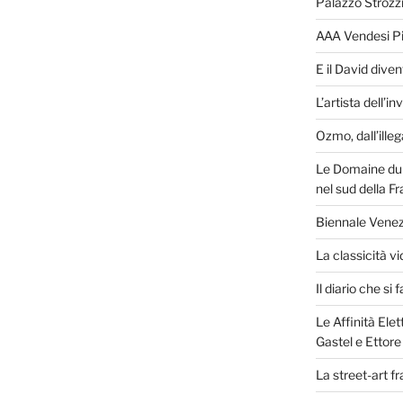
Palazzo Strozz
AAA Vendesi Pi
E il David dive
L’artista dell’inv
Ozmo, dall’ille
Le Domaine du 
nel sud della F
Biennale Venez
La classicità vi
Il diario che si 
Le Affinità Elet
Gastel e Ettore
La street-art fr