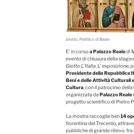
Giotto, Polittico di Badia
E’ in corso
a Palazzo Reale
di M
evento di chiusura della stagio
Giotto L’Italia
. L’ esposizione, p
Presidente della Repubblica I
Beni e delle Attività Cultural
Cultura
, con il patrocinio della
organizzata da
Palazzo Reale
progetto scientifico di Pietro
La mostra raccoglie ben
14 op
fiorentina del Trecento, attraver
pubbliche di grande rilievo: fra