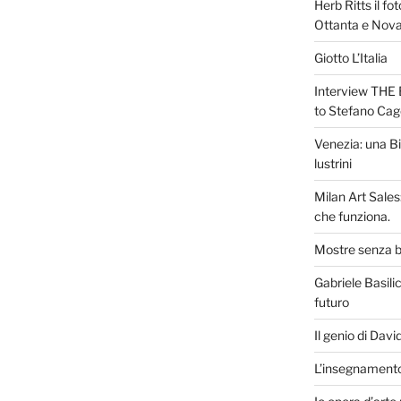
Herb Ritts il fot
Ottanta e Nov
Giotto L’Italia
Interview TH
to Stefano Cag
Venezia: una B
lustrini
Milan Art Sales:
che funziona.
Mostre senza b
Gabriele Basilic
futuro
Il genio di Dav
L’insegnamento d