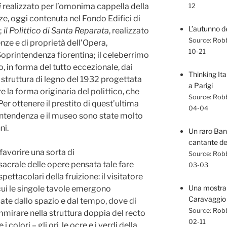
i
realizzato per l’omonima cappella della
12
ze, oggi contenuta nel Fondo Edifici di
L’autunno de
;
il Polittico di Santa Reparata
, realizzato
Source:
Robb
nze e di proprietà dell’Opera,
10-21
 Soprintendenza fiorentina; il celeberrimo
to, in forma del tutto eccezionale, dai
Thinking Ita
a struttura di legno del 1932 progettata
a Parigi
e la forma originaria del polittico, che
Source:
Robb
er ottenere il prestito di quest’ultima
04-04
rintendenza e il museo sono state molto
ni.
Un raro Ban
cantante dei
favorire una sorta di
Source:
Robb
acrale delle opere pensata tale fare
03-03
spettacolari della fruizione: il visitatore
Una mostra n
cui le singole tavole emergono
Caravaggio
late dallo spazio e dal tempo, dove di
Source:
Robb
ammirare nella struttura doppia del recto
02-11
 colori – gli ori, le ocre e i verdi della