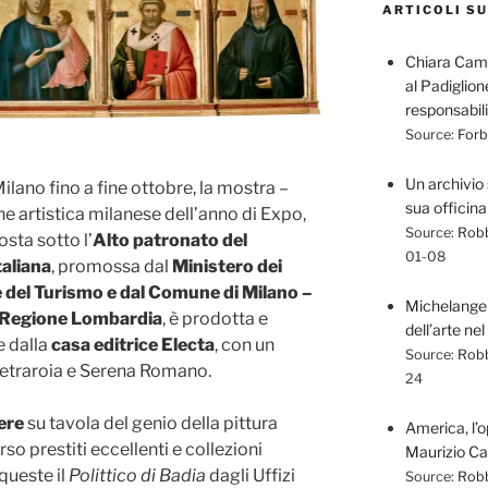
ARTICOLI SU
Chiara Camo
al Padiglion
responsabili
Source:
Forbe
Un archivio 
ilano fino a fine ottobre, la mostra –
sua officin
ne artistica milanese dell’anno di Expo,
Source:
Robb
osta sotto l’
Alto patronato del
01-08
taliana
, promossa dal
Ministero dei
i e del Turismo e dal Comune di Milano –
Michelangelo
Regione Lombardia
, è prodotta e
dell’arte nel
e dalla
casa editrice Electa
, con un
Source:
Robb
 Petraroia e Serena Romano.
24
ere
su tavola del genio della pittura
America, l’o
so prestiti eccellenti e collezioni
Maurizio Cat
 queste il
Polittico di Badia
dagli Uffizi
Source:
Robb