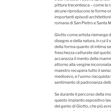
pittura trecentesca – come la ra
alcune riproducono le forme orig
importanti episodi architettonic
romana di San Pietro e Santa Ma
Giotto come artista riemerge 
disegno e della natura, in cui il
della forma quanto di intima se
freschezza catturate dal quot
accarezza il mento della mamma,
attorno alla vergine incoronata.
maestro recupera tutto il sens
medioevo, e l’uomo riacquista 
sentimento di padronanza dell
Se durante il percorso della mos
questo impianto espositivo la
del genio di Giotto, che più av