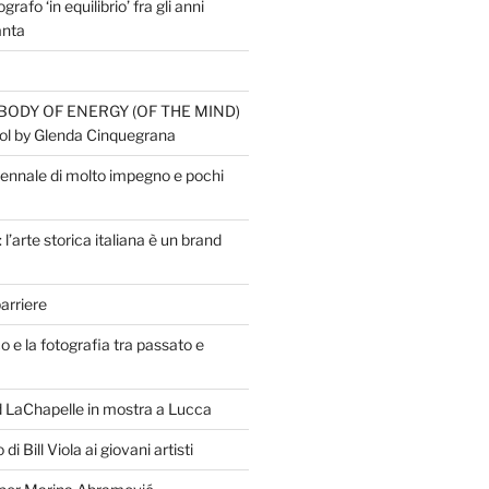
ografo ‘in equilibrio’ fra gli anni
anta
E BODY OF ENERGY (OF THE MIND)
ol by Glenda Cinquegrana
iennale di molto impegno e pochi
 l’arte storica italiana è un brand
arriere
o e la fotografia tra passato e
id LaChapelle in mostra a Lucca
i Bill Viola ai giovani artisti