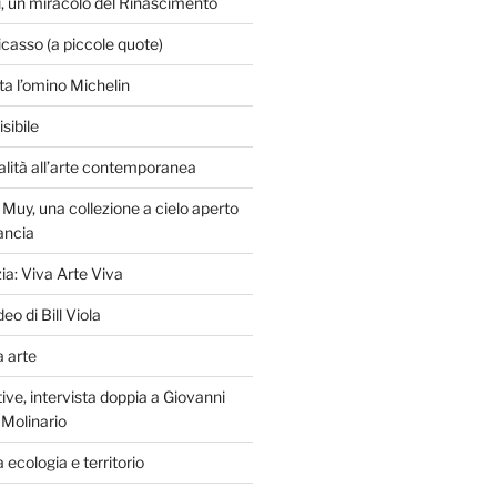
i, un miracolo del Rinascimento
casso (a piccole quote)
nta l’omino Michelin
isibile
galità all’arte contemporanea
Muy, una collezione a cielo aperto
rancia
ia: Viva Arte Viva
deo di Bill Viola
fa arte
tive, intervista doppia a Giovanni
 Molinario
a ecologia e territorio