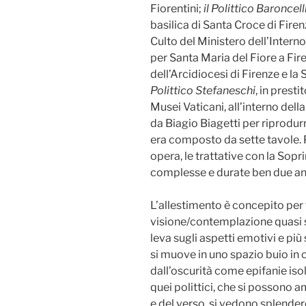
Fiorentini;
il Polittico Baroncell
basilica di Santa Croce di Firen
Culto del Ministero dell’Interno
per Santa Maria del Fiore a Fire
dell’Arcidiocesi di Firenze e la
Polittico Stefaneschi
, in presti
Musei Vaticani, all’interno dell
da Biagio Biagetti per riprodurr
era composto da sette tavole. P
opera, le trattative con la Sop
complesse e durate ben due an
L’allestimento è concepito per 
visione/contemplazione quasi s
leva sugli aspetti emotivi e più 
si muove in uno spazio buio in 
dall’oscurità come epifanie iso
quei polittici, che si possono 
e del verso, si vedono splendere i