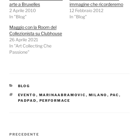
arte a Bruxelles
immagine che ricorderemo
2 Aprile 2010
12 Febbraio 2012
In "Blog"
In "Blog"
Maggio con la Room del
Collezionista su Clubhouse
26 Aprile 2021
In "Art Collecting Che
Passione"
CATEGORIE
BLOG
TAG
EVENTO
,
MARINAABRAMOVIC
,
MILANO
,
PAC
,
PADPAD
,
PERFORMACE
Navigazione
Articolo
PRECEDENTE