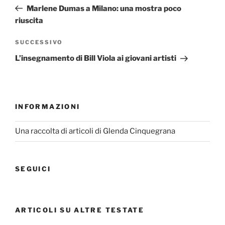
articoli
precedente:
Marlene Dumas a Milano: una mostra poco
riuscita
Articolo
SUCCESSIVO
successivo
L’insegnamento di Bill Viola ai giovani artisti
INFORMAZIONI
Una raccolta di articoli di Glenda Cinquegrana
SEGUICI
ARTICOLI SU ALTRE TESTATE