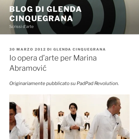
Salta
BLOG DI GLENDA
al
CINQUEGRANA
contenuto
Scrissi d’arte
PUBBLICATO
30 MARZO 2012
DI
GLENDA CINQUEGRANA
IL
Io opera d’arte per Marina
Abramović
Originariamente pubblicato su PadPad Revolution.