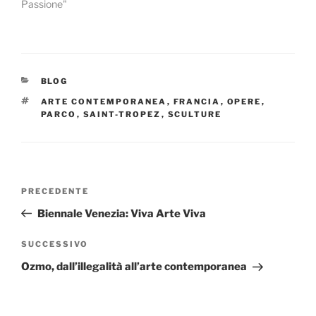
Passione"
CATEGORIE
BLOG
TAG
ARTE CONTEMPORANEA
,
FRANCIA
,
OPERE
,
PARCO
,
SAINT-TROPEZ
,
SCULTURE
Navigazione
Articolo
PRECEDENTE
articoli
precedente:
Biennale Venezia: Viva Arte Viva
Articolo
SUCCESSIVO
successivo
Ozmo, dall’illegalità all’arte contemporanea