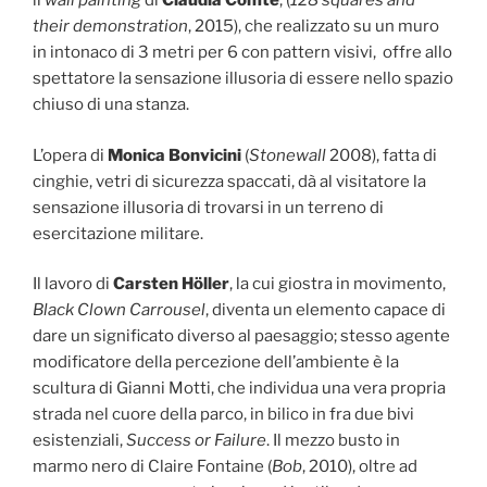
il
wall painting
di
Claudia Comte
, (
128 squares and
their demonstration
, 2015), che realizzato su un muro
in intonaco di 3 metri per 6 con pattern visivi, offre allo
spettatore la sensazione illusoria di essere nello spazio
chiuso di una stanza.
L’opera di
Monica Bonvicini
(
Stonewall
2008), fatta di
cinghie, vetri di sicurezza spaccati, dà al visitatore la
sensazione illusoria di trovarsi in un terreno di
esercitazione militare.
Il lavoro di
Carsten Höller
, la cui giostra in movimento,
Black Clown Carrousel
, diventa un elemento capace di
dare un significato diverso al paesaggio; stesso agente
modificatore della percezione dell’ambiente è la
scultura di Gianni Motti, che individua una vera propria
strada nel cuore della parco, in bilico in fra due bivi
esistenziali,
Success or Failure
. Il mezzo busto in
marmo nero di Claire Fontaine (
Bob
, 2010), oltre ad