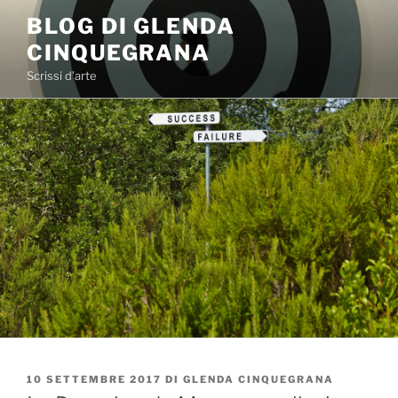
Salta
BLOG DI GLENDA
al
CINQUEGRANA
contenuto
Scrissi d’arte
PUBBLICATO
10 SETTEMBRE 2017
DI
GLENDA CINQUEGRANA
IL