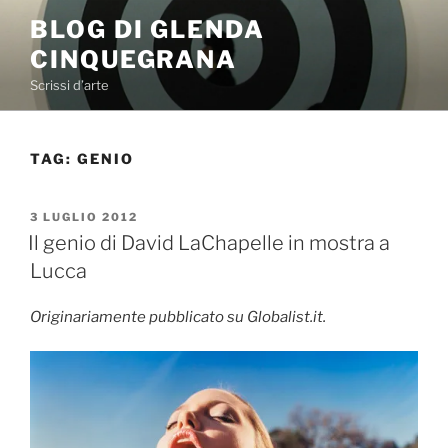
Salta
BLOG DI GLENDA
al
CINQUEGRANA
contenuto
Scrissi d’arte
TAG:
GENIO
PUBBLICATO
3 LUGLIO 2012
IL
Il genio di David LaChapelle in mostra a
Lucca
Originariamente pubblicato su Globalist.it.